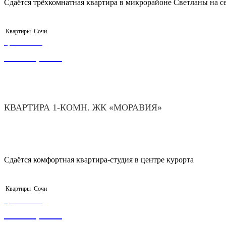
Сдаётся трёхкомнатная квартира в микрорайоне Светланы на с
Квартиры
Сочи
ЦЕНА ОТ
4 200,00
₽
КВАРТИРА 1-КОМН. ЖК «МОРАВИЯ»
Сдаётся комфортная квартира-студия в центре курорта
Квартиры
Сочи
ЦЕНА ОТ
3 500,00
₽