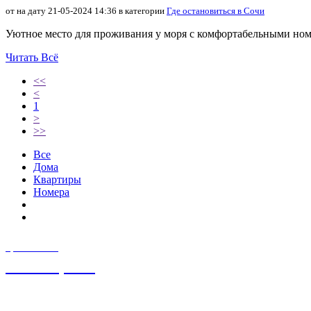
от на дату 21-05-2024 14:36 в категории
Где остановиться в Сочи
Уютное место для проживания у моря с комфортабельными ном
Читать Всё
<<
<
1
>
>>
Все
Дома
Квартиры
Номера
ЦЕНА ОТ
15 000,00
₽