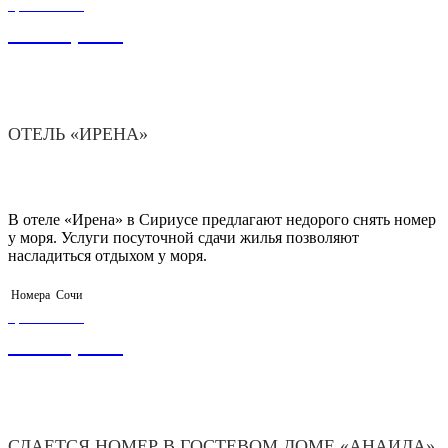
ЦЕНА ОТ
2 100,00
₽
ОТЕЛЬ «ИРЕНА»
В отеле «Ирена» в Сириусе предлагают недорого снять номер
у моря. Услуги посуточной сдачи жилья позволяют
насладиться отдыхом у моря.
Номера
Сочи
ЦЕНА ОТ
1 500,00
₽
СДАЕТСЯ НОМЕР В ГОСТЕВОМ ДОМЕ «АНАИДА»