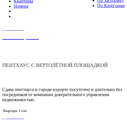
По Заголовку
Квартиры
По Категории
Номера
ЦЕНА ОТ
15 000,00
₽
ПЕНТХАУС С ВЕРТОЛЁТНОЙ ПЛОЩАДКОЙ
Сдача пентхауса в городе-курорте посуточно и длительно без
посредников от компании доверительного управления
недвижимостью.
Квартиры
Сочи
ЦЕНА ОТ
4 500,00
₽