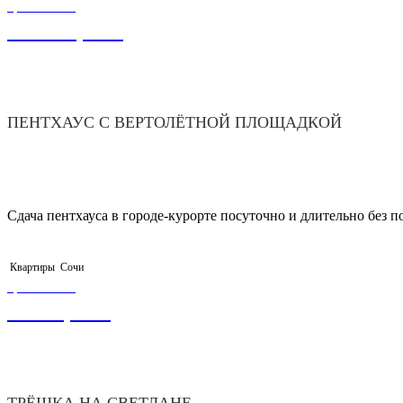
ЦЕНА ОТ
15 000,00
₽
ПЕНТХАУС С ВЕРТОЛЁТНОЙ ПЛОЩАДКОЙ
Сдача пентхауса в городе-курорте посуточно и длительно без
Квартиры
Сочи
ЦЕНА ОТ
4 500,00
₽
ТРЁШКА НА СВЕТЛАНЕ